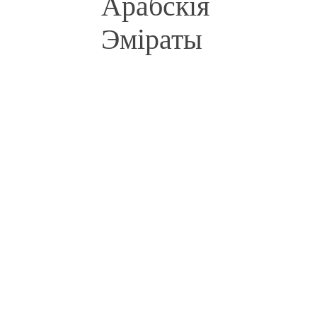
Арабскія
Эміраты