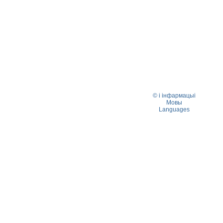
© і інфармацыі
Мовы
Languages