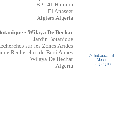
BP 141 Hamma
El Anasser
Algiers Algeria
Botanique - Wilaya De Bechar
Jardin Botanique
echerches sur les Zones Arides
on de Recherches de Beni Abbes
© і інфармацыі
Wilaya De Bechar
Мовы
Languages
Algeria