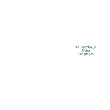
© і інфармацыі
Мовы
Languages