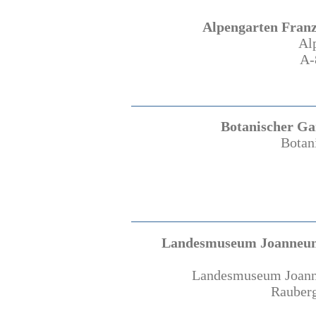
Alpengarten Franz
Al
A-
Botanischer Gar
Botani
Landesmuseum Joanneum
Landesmuseum Joann
Rauberg