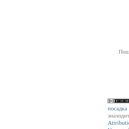
Пошт
посадка 
знаходи
Attribut